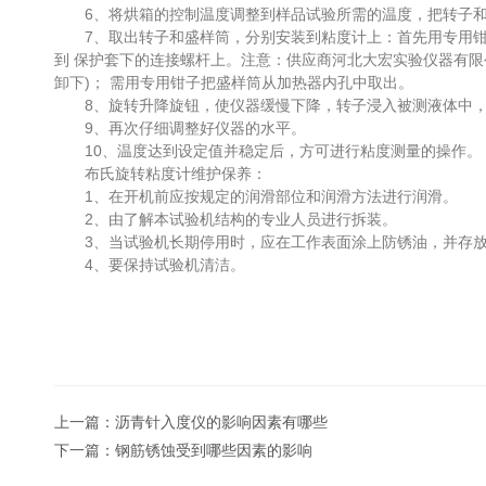
6、将烘箱的控制温度调整到样品试验所需的温度，把转子和盛 
7、取出转子和盛样筒，分别安装到粘度计上：首先用专用钳子
到 保护套下的连接螺杆上。注意：供应商河北大宏实验仪器有限公
卸下)； 需用专用钳子把盛样筒从加热器内孔中取出。
8、旋转升降旋钮，使仪器缓慢下降，转子浸入被测液体中， 
9、再次仔细调整好仪器的水平。
10、温度达到设定值并稳定后，方可进行粘度测量的操作。
布氏旋转粘度计维护保养：
1、在开机前应按规定的润滑部位和润滑方法进行润滑。
2、由了解本试验机结构的专业人员进行拆装。
3、当试验机长期停用时，应在工作表面涂上防锈油，并存放
4、要保持试验机清洁。
上一篇：
沥青针入度仪的影响因素有哪些
下一篇：
钢筋锈蚀受到哪些因素的影响