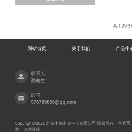
共 1 条
网站首页
关于我们
产品中
联系人
孙先生
邮箱
976789850@qq.com
Copyright©2026 北京中德申克科技有限公司 版权所有
备案号：
网
管理登陆