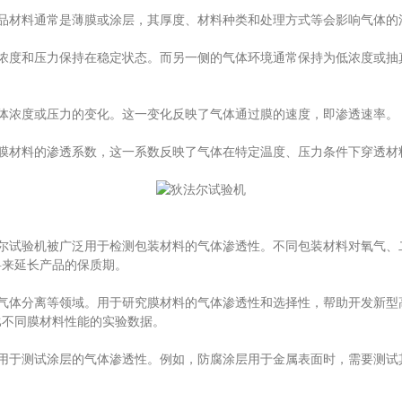
材料通常是薄膜或涂层，其厚度、材料种类和处理方式等会影响气体的
度和压力保持在稳定状态。而另一侧的气体环境通常保持为低浓度或抽
浓度或压力的变化。这一变化反映了气体通过膜的速度，即渗透速率。
材料的渗透系数，这一系数反映了气体在特定温度、压力条件下穿透材
试验机被广泛用于检测包装材料的气体渗透性。不同包装材料对氧气、
料来延长产品的保质期。
体分离等领域。用于研究膜材料的气体渗透性和选择性，帮助开发新型
比不同膜材料性能的实验数据。
于测试涂层的气体渗透性。例如，防腐涂层用于金属表面时，需要测试