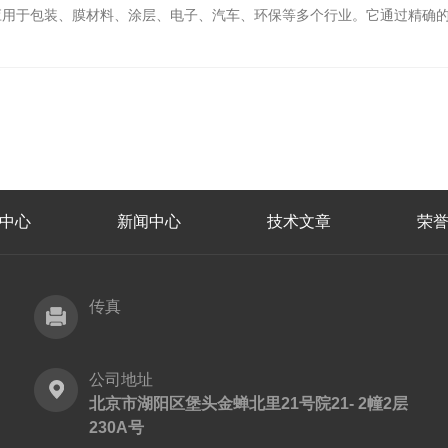
于包装、膜材料、涂层、电子、汽车、环保等多个行业。它通过精确的
中心
新闻中心
技术文章
荣
传真
公司地址
北京市湖阳区堡头金蝉北里21号院21- 2幢2层
230A号