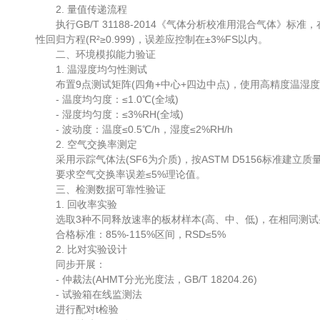
2. 量值传递流程
执行GB/T 31188-2014《气体分析校准用混合气体》标准，在标
性回归方程(R²≥0.999)，误差应控制在±3%FS以内。
二、环境模拟能力验证
1. 温湿度均匀性测试
布置9点测试矩阵(四角+中心+四边中点)，使用高精度温湿度一体机
- 温度均匀度：≤1.0℃(全域)
- 湿度均匀度：≤3%RH(全域)
- 波动度：温度≤0.5℃/h，湿度≤2%RH/h
2. 空气交换率测定
采用示踪气体法(SF6为介质)，按ASTM D5156标准建立质
要求空气交换率误差≤5%理论值。
三、检测数据可靠性验证
1. 回收率实验
选取3种不同释放速率的板材样本(高、中、低)，在相同测试
合格标准：85%-115%区间，RSD≤5%
2. 比对实验设计
同步开展：
- 仲裁法(AHMT分光光度法，GB/T 18204.26)
- 试验箱在线监测法
进行配对t检验