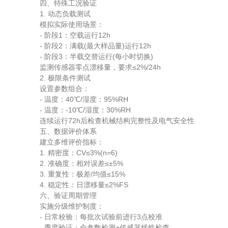
四、特殊工况验证
1. 动态负载测试
模拟实际使用场景：
- 阶段1：空载运行12h
- 阶段2：满载(最大样品量)运行12h
- 阶段3：半载交替运行(每小时切换)
监测传感器零点漂移量，要求≤2%/24h
2. 极限条件测试
设置参数组合：
- 温度：40℃/湿度：95%RH
- 温度：-10℃/湿度：30%RH
连续运行72h后检查机械结构完整性及电气安全性
五、数据评价体系
建立多维评价指标：
1. 精密度：CV≤3%(n=6)
2. 准确度：相对误差≤±5%
3. 重复性：极差/均值≤15%
4. 稳定性：日漂移量≤2%FS
六、验证周期管理
实施分级维护制度：
- 日常校验：每批次试验前进行3点校准
- 季度验证：全参数检测+传感器线性检查