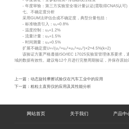
- 年度审验：第三方实验室全项计量认证(需取得CNAS认可)
七、不确定度分析
采用GUM法评估合成不确定度，典型分量包括：
- 标准物质引入：u₁=0.8%
- 温度控制：u₂=1.2%
- 流量计量：u₃=1.5%
- 时间测量：u₄=0.5%
扩展不确定度U=√(u₁²+u₂²+u₃²+u₄²)×2≈4.5%(k=2)
该验证方案严格遵循ISO/IEC 17025实验室管理体系
域的数据有效性。建议每12个月进行完整周期验证，并保存原始
上一篇：
动态旋转摩擦试验仪在汽车工业中的应用
下一篇：
粗粒土直剪仪的应用及其性能分析
网站首页
关于我们
产品中