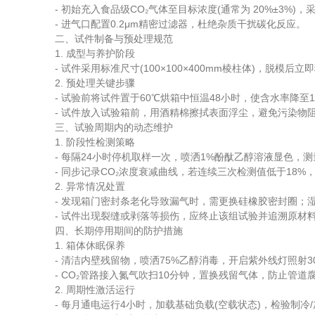
- 初始充入食品级CO₂气体至目标浓度(通常为 20%±3%
- 进气口配置0.2μm精密过滤器，杜绝杂质干扰碳化反应。
二、试件制备与预处理规范
1. 成型与养护阶段
- 试件采用标准尺寸(100×100×400mm棱柱体)，脱模后
2. 预处理关键步骤
- 试验前将试件置于60℃烘箱中恒温48小时，使含水率降至
- 试件放入试验箱前，用酒精棉擦拭表面浮尘，避免污染物阻
三、试验周期内的动态维护
1. 阶段性检测策略
- 每隔24小时停机取样一次，喷洒1%酚酞乙醇溶液显色，测
- 同步记录CO₂浓度衰减曲线，若连续三次检测值低于18%
2. 异常情况处置
- 发现箱门密封条老化导致漏气时，需更换硅橡胶密封圈；湿
- 试件出现裂缝或剥落等损伤，应终止该组试验并追溯原材
四、长期停用期间的防护措施
1. 箱体休眠保养
- 清洁内壁残留物，喷洒75%乙醇消毒，开启紫外线灯照射
- CO₂管路接入氮气吹扫10分钟，置换残留气体，防止管道
2. 周期性激活运行
- 每月通电运行4小时，加载基础负载(空载状态)，检验制冷