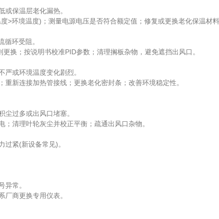
低或保温层老化漏热。
度>环境温度)；测量电源电压是否符合额定值；修复或更换老化保温材
流循环受阻。
则更换；按说明书校准PID参数；清理搁板杂物，避免遮挡出风口。
不严或环境温度变化剧烈。
；重新连接加热管接线；更换老化密封条；改善环境稳定性。
积尘过多或出风口堵塞。
电；清理叶轮灰尘并校正平衡；疏通出风口杂物。
过紧(新设备常见)。
号异常。
系厂商更换专用仪表。