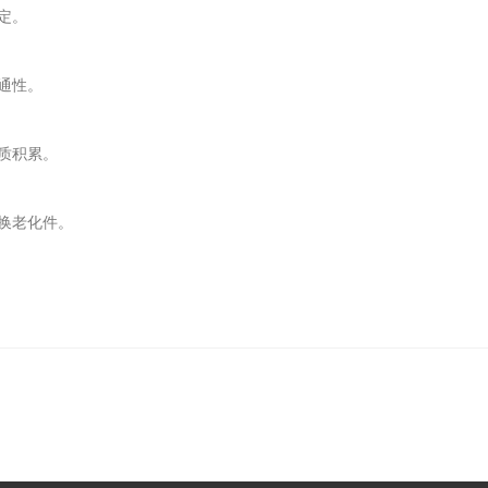
定。
通性。
质积累。
换老化件。