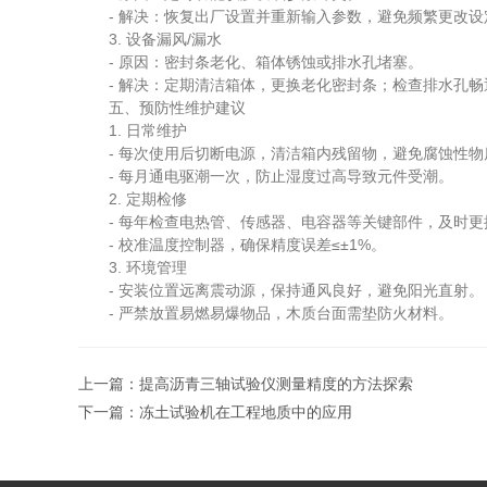
- 解决：恢复出厂设置并重新输入参数，避免频繁更改设
3. 设备漏风/漏水
- 原因：密封条老化、箱体锈蚀或排水孔堵塞。
- 解决：定期清洁箱体，更换老化密封条；检查排水孔畅
五、预防性维护建议
1. 日常维护
- 每次使用后切断电源，清洁箱内残留物，避免腐蚀性物
- 每月通电驱潮一次，防止湿度过高导致元件受潮。
2. 定期检修
- 每年检查电热管、传感器、电容器等关键部件，及时更
- 校准温度控制器，确保精度误差≤±1%。
3. 环境管理
- 安装位置远离震动源，保持通风良好，避免阳光直射。
- 严禁放置易燃易爆物品，木质台面需垫防火材料。
上一篇：
提高沥青三轴试验仪测量精度的方法探索
下一篇：
冻土试验机在工程地质中的应用