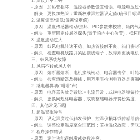
1. 温度升不上去
- 原因：加热管损坏、温控器参数设置错误、电源电压过
- 解决：更换加热管；重新校准温控器设定值(确保目标温
2. 温度偏高/偏低(偏离设定值)
- 原因：温度传感器松动/损坏、PID参数未校准、箱内气
- 解决：重新固定传感器探头(置于箱内中心位置)，损坏
3. 温度波动过大
- 原因：鼓风电机转速不稳、加热管接触不良、箱门密封
- 解决：检查电机线路并紧固接线端子，故障则更换电机
三、鼓风系统故障
1. 风扇不转或风力弱
- 原因：熔断器熔断、电机接线松动、电容器击穿、叶轮
- 解决：检查熔断器及接线，用万用表检测电容器是否漏
2. 继电器异响(“嗒嗒”声)
- 原因：电容器失效导致脉冲电流异常，或继电器弹簧拉力
- 解决：更换同规格电容器，或调整继电器弹簧松紧度。
四、其他常见问题
1. 超温警报异常
- 原因：设定温度过低触发保护、控温仪损坏或传感器信
- 解决：调整设定温度至合理范围；若控温仪故障，需联
2. 程序操作错误
- 原因：定时功能误触发或参数冲突。