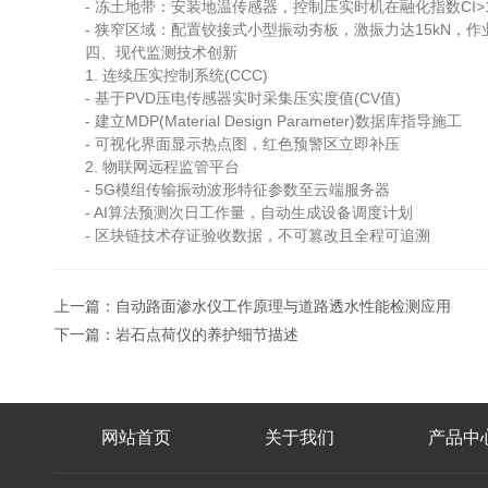
- 冻土地带：安装地温传感器，控制压实时机在融化指数CI>
- 狭窄区域：配置铰接式小型振动夯板，激振力达15kN，作业半
四、现代监测技术创新
1. 连续压实控制系统(CCC)
- 基于PVD压电传感器实时采集压实度值(CV值)
- 建立MDP(Material Design Parameter)数据库指导施工
- 可视化界面显示热点图，红色预警区立即补压
2. 物联网远程监管平台
- 5G模组传输振动波形特征参数至云端服务器
- AI算法预测次日工作量，自动生成设备调度计划
- 区块链技术存证验收数据，不可篡改且全程可追溯
上一篇：
自动路面渗水仪工作原理与道路透水性能检测应用
下一篇：
岩石点荷仪的养护细节描述
网站首页
关于我们
产品中