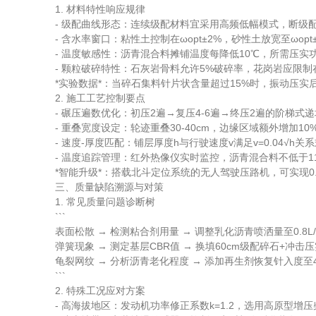
1. 材料特性响应规律
- 级配曲线形态：连续级配材料宜采用高频低幅模式，断级配材
- 含水率窗口：粘性土控制在ωopt±2%，砂性土放宽至ωopt±
- 温度敏感性：沥青混合料摊铺温度每降低10℃，所需压实功
- 颗粒破碎特性：石灰岩骨料允许5%破碎率，花岗岩应限制
*实验数据*：当碎石集料针片状含量超过15%时，振动压实后
2. 施工工艺控制要点
- 碾压遍数优化：初压2遍→复压4-6遍→终压2遍的阶梯式递
- 重叠宽度设定：轮迹重叠30-40cm，边缘区域额外增加10
- 速度-厚度匹配：铺层厚度h与行驶速度v满足v=0.04√h关系
- 温度追踪管理：红外热像仪实时监控，沥青混合料不低于11
*智能升级*：搭载北斗定位系统的无人驾驶压路机，可实现0.
三、质量缺陷溯源与对策
1. 常见质量问题诊断树
```
表面松散 → 检测粘合剂用量 → 调整乳化沥青喷洒量至0.8L/
弹簧现象 → 测定基层CBR值 → 换填60cm级配碎石+冲击压
龟裂网纹 → 分析沥青老化程度 → 添加再生剂恢复针入度至40-6
```
2. 特殊工况应对方案
- 高海拔地区：发动机功率修正系数k=1.2，选用高原型增压