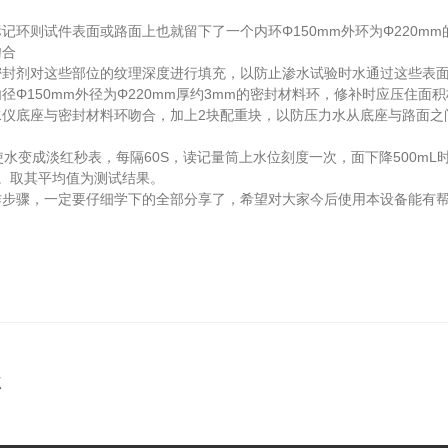
则试件表面或路面上也就留下了一个内环Φ150mm外环为Φ220mm
吻合
剂对这些部位的纹理深度进行填充，以防止渗水试验时水通过这些表面
150mm外径为Φ220mm厚约3mm的密封材料环，修补时应压住面
底座与密封材料环吻合，加上2块配重块，以防压力水从底座与路面之
变成淡红秒表，每隔60S，读记量筒上水位刻度一次，面下降500mL
。取其平均值为测试结果。
步骤，一定要仔细学下的全部分享了，希望对大家今后使用本设备能有
点