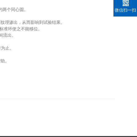
的两个同心圆。
微信扫一扫
纹理渗出，从而影响到试验结果。
积标准环使之不能移位。
间流出。
时为止。
帮助。