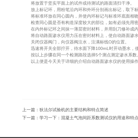
将放置于坚实平面上的试件或待测试的路面清扫干净。
放上标记环，用粉笔沿内环和外环分别画出标记，取下标记环
将标准环放在同心圆内，并使内环标记与标准环底面相
检查同心圆是否有构造深度较大的部位，如有必须先用密封
在内外标记环之间抹一薄层密封材料，并用刮刀修补成内径Φ
将自动路面渗水仪用力压在密封材料上，使自动路面渗水仪
关闭仪器阀门，向仪器阀注水，注满标线O的位置。
迅速将开关全部拧开，待水面下降100mL时开动墨水，使水
按以上步骤在同一个检测路段选择5个测点测定渗水系数
以上便是今天关于详细的介绍自动路面渗水仪的使用操作
上一篇：
狄法尔试验机的主要结构和特点简述
下一篇：
学习一下：混凝土气泡间距系数测试仪的用途和特