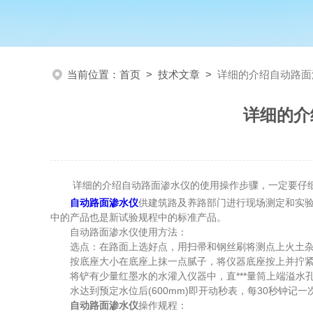
当前位置：
首页
>
技术文章
>
详细的介绍自动路面
详细的介
详细的介绍自动路面渗水仪的使用操作步骤，一定要仔
自动路面渗水仪
供建筑路及养路部门进行现场测定和实
中的产品也是新试验规程中的标准产品。
自动路面渗水仪使用方法：
选点：在路面上选好点，用扫帚和钢丝刷将测点上火土杂
按底座大小在底座上抹一点腻子，将仪器底座按上并拧紧
将铲有少量红墨水的水灌入仪器中，直***量筒上端溢水孔为
水达到预定水位后(600mm)即开动秒表，每30秒钟记一
自动路面渗水仪
操作规程：