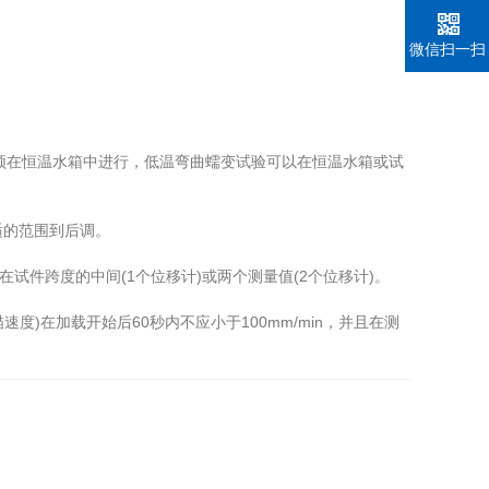
微信扫一扫
须在恒温水箱中进行，低温弯曲蠕变试验可以在恒温水箱或试
适的范围到后调。
件跨度的中间(1个位移计)或两个测量值(2个位移计)。
度)在加载开始后60秒内不应小于100mm/min，并且在测