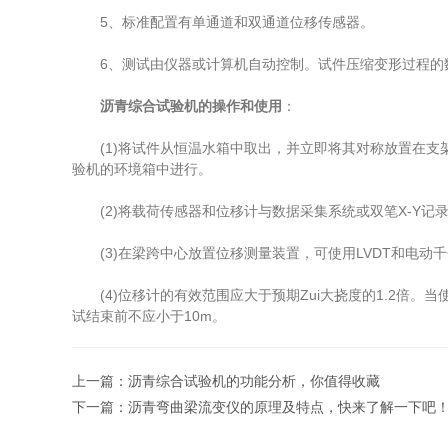
5、标准配置有单通道和双通道位移传感器。
6、测试由仪器或计算机自动控制。试件压缩变形过程的数
沥青综合试验机的操作和使用
：
(1)将试件从恒温水箱中取出，并立即将其对称放置在支
验机的环境箱中进行。
(2)将载荷传感器和位移计与数据采集系统或双笔X-Y记录仪
(3)在梁跨中心放置位移测量装置，可使用LVDT和电动千
(4)位移计的有效范围应大于预期Zui大挠度的1.2倍。当使
试结束前不应小于10m。
上一篇：
沥青综合试验机的功能分析，你值得收藏
下一篇：
沥青弯曲梁流变仪的原理及特点，快来了解一下吧