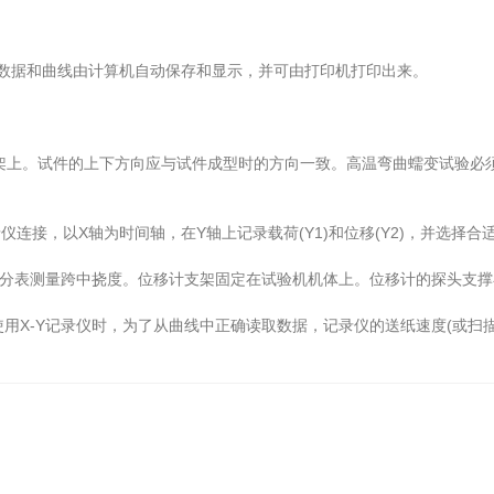
据和曲线由计算机自动保存和显示，并可由打印机打印出来。
架上。试件的上下方向应与试件成型时的方向一致。高温弯曲蠕变试验必
连接，以X轴为时间轴，在Y轴上记录载荷(Y1)和位移(Y2)，并选择合
分表测量跨中挠度。位移计支架固定在试验机机体上。位移计的探头支撑在试
用X-Y记录仪时，为了从曲线中正确读取数据，记录仪的送纸速度(或扫描速
！