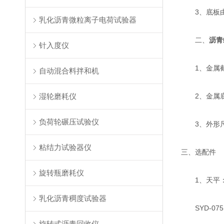
3、底板由
乳化沥青微粒离子电荷试验器
二、
沥青
针入度仪
1、金属截头
自动混合料拌和机
湿轮磨耗仪
2、金属底板
负荷轮碾压试验仪
3、外形尺寸：
粘结力试验器仪
三、选配件
旋转瓶磨耗仪
1、天平：称
乳化沥青稠度试验器
SYD-07
旋转式沥青回收仪