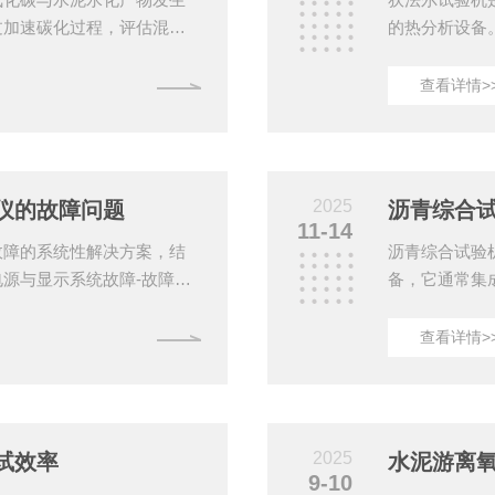
过加速碳化过程，评估混凝
的热分析设备
学合理的养护方式直接决定
热量，提供有
维度系统阐述其关键养护要
结晶温度及热
查看详情>
度恒定机制-温度需稳定控制
得准确可靠的
时监测，配合PID智能控温模
使用前的准备
超声波雾化加湿器与电子除湿
查。确保电源
样品舱是否清
2025
仪的故障问题
的关键。使用标.
11-14
故障的系统性解决方案，结
沥青综合试验
源与显示系统故障-故障现
备，它通常集
通或保险丝熔断。-解决步
试功能，如针
正常；更换保险丝。-故障现象
马歇尔稳定度
查看详情>
死机或屏幕排线松动。-解决
设、机场跑道
接口。二、机械结构与夹持
制、研发优化
变形数据异常-可能原因：刀
一、沥青综合
..
备，而是一个
2025
试效率
水泥游离
测沥青及沥青混合
9-10