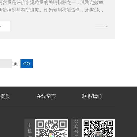
钙含量是评价水泥质量的关键指标之一，其测定效率
质量控制与科研进度。作为专用检测设备，水泥游离
的效率受多维度因素影响，以下从设备性能、样品处
、环境条件及维护管理五大核心环节展开分析。一、
>
件基础决定效率上限仪器自身的技术参数构成效率的
高精度传感器可快速捕捉微量游离氧化钙的反应信
周期；自动化控制系统能精准调节滴定速率与终点判
干预时间。若采用传统手动滴定模式，单次检测需数
动电...
页
誉资质
在线留言
联系我们
公
手
众
机
号
二