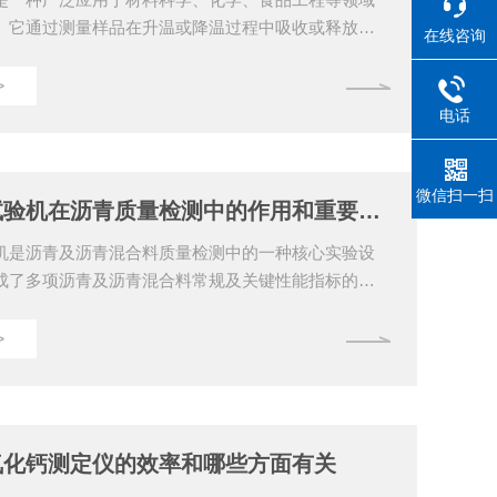
。它通过测量样品在升温或降温过程中吸收或释放的
在线咨询
关样品物理和化学性质的重要信息，如相变、熔点、
稳定性等。为了确保狄法尔试验机的高效使用，并获
>
测试结果，掌握使用技巧和注意事项至关重要。一、
电话
工作1、设备检查：在使用之前，需对其进行全面检
正常、温控系统工作稳定、传感器完好无损，并检查
洁无杂质。2、校准：定期进行校准是确保测试准确性
微信扫一扫
沥青综合试验机在沥青质量检测中的作用和重要性？
..
机是沥青及沥青混合料质量检测中的一种核心实验设
成了多项沥青及沥青混合料常规及关键性能指标的测
入度、软化点、延度、薄膜加热、旋转粘度、密度、
、流值等。这类设备广泛应用于道路工程、桥梁建
>
、防水材料等领域，是沥青材料及沥青混合料质量控
、施工验收、标准符合性验证过程中的重要工具。
试验机的主要作用沥青综合试验机并非单一功能的设
多功能的综合性试验平台，其主要作用包括：1.全面检
氧化钙测定仪的效率和哪些方面有关
...