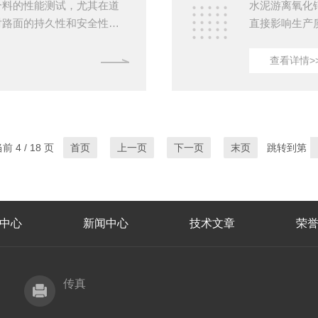
合料的性能测试，尤其在道
水泥游离氧化
对路面的持久性和安全性至
直接影响生产
试时间，还能保证测试结果
氧化钙测定仪
提高沥青综合试验机测试效
理、操作规范
查看详情>
先，简化和优化沥青测试程
设备性能：硬
试验操作中，人工干预较多
第一道门槛。
增加。通过分析和优化各个
号，缩短检测
必要的重复操作。例如，在
断，减少人工
十分钟，而全自
 4 / 18 页
首页
上一页
下一页
末页
跳转到第
中心
新闻中心
技术文章
荣
传真