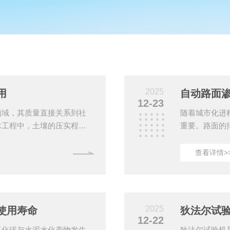
2025
用
自动路面
12-23
领域，其质量直接关系到社
随着城市化进
木工程中，土壤的压实程度
重要。路面的
确保土壤在施工过程中的密
动路面渗水仪
成为土木工程中关键的测试
于公路、机场
查看详情>
通过模拟土壤在实际施工过
其工作原理和
压实特性的仪器。其基本工
拟实际雨水渗
之前，需要对待测土壤样品
和渗透量，以
和代表性。样品通常会放置
水源供给：配
2025
使用寿命
狄法尔试
通过计量装置控.
12-22
氧化碳与水泥水化产物发生
狄法尔试验机