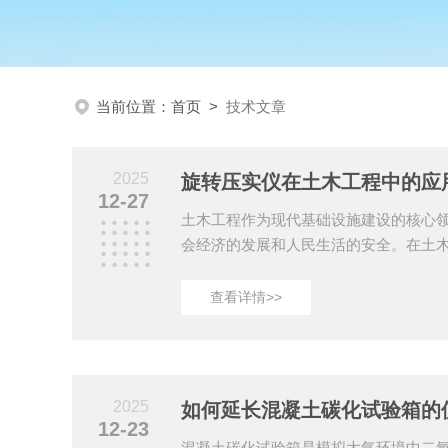
当前位置：
首页
>
技术文章
2025
旋转压实仪在土木工程中的应
12-27
土木工程作为现代基础设施建设的核心
会经济的发展和人民生活的安全。在土
是影响工程质量的重要因素之一。为了
实性和稳定性，旋转压实仪应运而生，
查看详情>>
设备。一、工作原理旋转压实仪是一种
程中受到的压力与摩擦力，来测量土壤
作原理如下：1、样品准备：在进行测试
进行充分搅拌和处理，以确保其均匀性
2025
如何延长混凝土碳化试验箱的
在一个圆形的试...
12-23
混凝土碳化试验箱是模拟大气环境中二