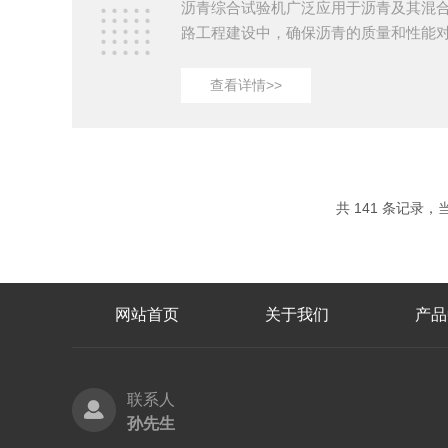
沥青综合试验机广泛应用于沥青及其混
路工程建设中，确保沥青的质量和性能
关重要。提高测试效率，不仅能节省测
的准确性和可靠性。以下是几种有效的
查看详情>>
率的策略。一、优化试验程序和流程首
序，是提高测试效率的关键一步。很多
且过程繁琐，可能导致时间浪费或误差
环节，确保试验流程流畅，可以减少不
沥青混合料的压实...
共 141 条记录，当前
网站首页
关于我们
产品
联系人
孙先生