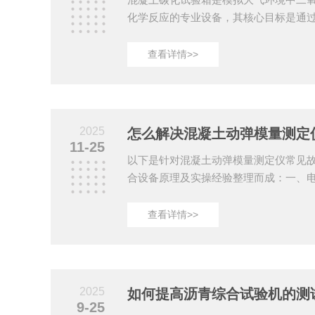
化学反应的专业设备，其核心目标是通
土抗碳化性能及钢筋钝化膜稳定性。科
试验结果的准确性和可靠性。以下从多
查看详情>>
点：一、箱体环境控制的精准性1.温湿
在20±2℃，采用高精度PT100传感器实
块实现±0.5℃波动范围。湿度管理通过
系统的动态平衡，维持70...
2025
怎么解决混凝土动弹模量测定
11-25
以下是针对混凝土动弹模量测定仪常见
合设备原理及实操经验整理而成：一、电
象1：整机无响应-可能原因：电源未接
骤：检查AC220V±10%电源连接是否
查看详情>>
2：显示屏乱码或黑屏-可能原因：程序
步骤：重启设备；检查内部集成电路板
系统故障-故障现象1：试件夹持打滑或
口压力不足或定位套位置错误。-校准方法.
2025
如何提高沥青综合试验机的测
9-25