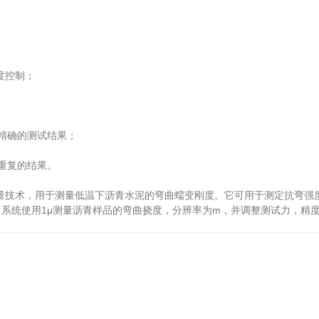
度控制；
精确的测试结果；
重复的结果。
技术，用于测量低温下沥青水泥的弯曲蠕变刚度。它可用于测定抗弯强
系统使用1μ测量沥青样品的弯曲挠度，分辨率为m，并调整测试力，精度