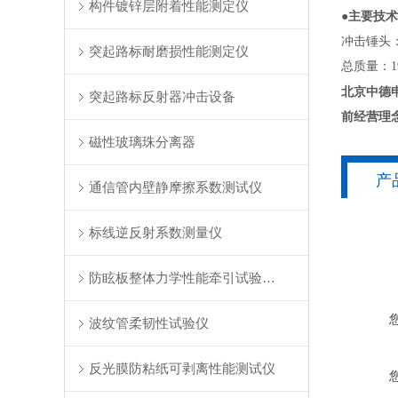
构件镀锌层附着性能测定仪
●主要技
冲击锤头：
突起路标耐磨损性能测定仪
总质量：19
北京中德
突起路标反射器冲击设备
前经营理
磁性玻璃珠分离器
产
通信管内壁静摩擦系数测试仪
标线逆反射系数测量仪
防眩板整体力学性能牵引试验装置
波纹管柔韧性试验仪
反光膜防粘纸可剥离性能测试仪