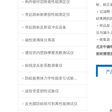
构件镀锌层附着性能测定仪
标。校正
﹡过滤网
突起路标耐磨损性能测定仪
砂离网的距
﹡样品架
突起路标反射器冲击设备
沿与漏斗
磁性玻璃珠分离器
﹡收集器：
北京中德
通信管内壁静摩擦系数测试仪
前经营理
标线逆反射系数测量仪
产
防眩板整体力学性能牵引试验装置
波纹管柔韧性试验仪
反光膜防粘纸可剥离性能测试仪