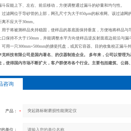
漏斗应能上下、左右、前后移动，方便调整通过漏斗的砂量和均匀性。
：过滤网位于导砂管的上部，网孔尺寸为大于850μm的标准网。该过滤
离不应大于30mm。
：用于将被测样品夹持稳固，使样品的基底面保持垂直，方便地将样品与
上口保持不大于150mm，并能调整水平方向使样品逆反射面底边前沿与
可用一只300mm×500mm的搪瓷托盘，或其它容器。目的收集校正漏斗
申克科技有限公司是国内著名、的仪器制造企业。
多年来，公司以管理为
念，使得国内市场不断扩大，客户群便布各个行业。主要包括建筑、公路
品咨询
产品：
您的单位：