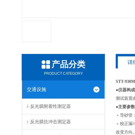
详
产品分类
PRODUCT CATEGORY
STT-9
交通设施
●仪器构成
测试装置
反光膜附着性测定器
●主要参数
﹡导砂管：
反光膜抗冲击测定器
﹡校正漏斗
改变方向