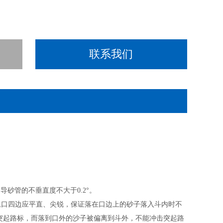
联系我们
导砂管的不垂直度不大于0.2°。
5°。上口四边应平直、尖锐，保证落在口边上的砂子落入斗内时不
突起路标，而落到口外的沙子被偏离到斗外，不能冲击突起路