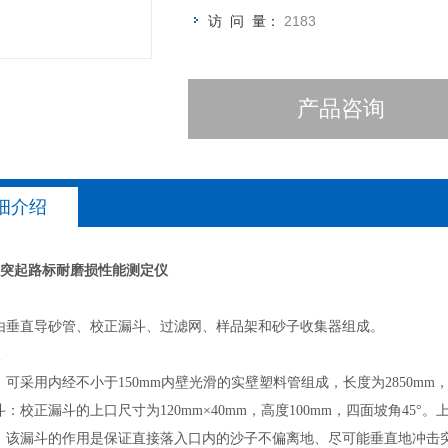
访 问 量：
2183
产品咨询
细介绍
30M突起路标耐磨损性能测定仪
由垂直导砂管、校正漏斗、过滤网、样品架和砂子收集器组成。
可采用内经不小于150mm内壁光滑的实壁塑料管组成，长度为2850mm，
：校正漏斗的上口尺寸为120mm×40mm，高度100mm，四面坡角4
。该漏斗的作用是保证直接落入口内的沙子不偏离地、尽可能垂直地冲击