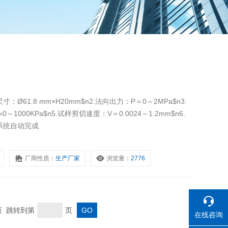
Ø61.8 mm×H20mm$n2.法向出力：P＝0～2MPa$n3.
～1000KPa$n5.试样剪切速度：V＝0.0024～1.2mm$n6.
系统自动完成
厂商性质：
生产厂家
浏览量：
2776
末页 跳转到第
页
在线咨询