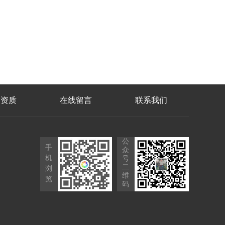
誉资质
在线留言
联系我们
公
手
众
机
号
二
浏
维
览
码