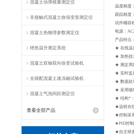
混凝土动弹模量测定仪
温度精度：
跟踪精度：
非接触式混凝土收缩变形测定仪
试件桶容积：5
电源：AC22
混凝土热物理参数测定仪
产品特点
绝热温升测定系统
★ 在线
★ 加热
混凝土双轴双向徐变试验机
★ 测定周
★ 实时
全级配混凝土速冻融试验机
★ 数据
★ 采用
混凝土气泡间距测定仪
★ 结构
★远程在
查看全部产品
★控制采
★PID控
★自主研