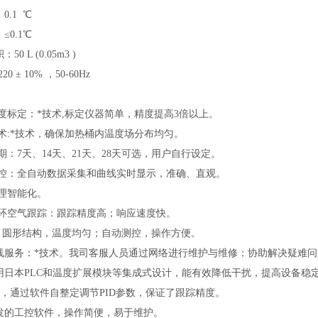
0.1 ℃
≤0.1℃
0 L (0.05m3 )
0 ± 10% ，50-60Hz
：
温度标定：*技术,标定仪器简单，精度提高3倍以上。
技术:*技术，确保加热桶内温度场分布均匀。
期：7天、14天、21天、28天可选，用户自行设定。
监控：全自动数据采集和曲线实时显示，准确、直观。
处理智能化。
循环空气跟踪：跟踪精度高；响应速度快。
*：圆形结构，温度均匀；自动测控，操作方便。
线服务：*技术。我司客服人员通过网络进行维护与维修；协助解决疑难
用日本PLC和温度扩展模块等集成式设计，能有效降低干扰，提高设备稳
制，通过软件自整定调节PID参数，保证了跟踪精度。
发的工控软件，操作简便，易于维护。