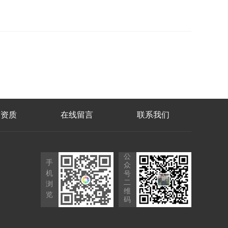
誉资质
在线留言
联系我们
公
手
众
机
号
二
浏
维
览
码