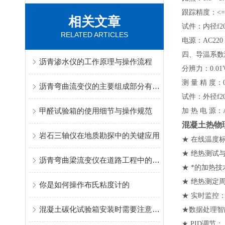
跟踪精度：<=0
相关文章
试件：内径f2
RELATED ARTICLES
电源：AC220 ±
四、导温系数
沥青渗水仪的工作原理与操作流程
分辨力：0.01
测 量 精 度：0
沥青弯曲流变仪的主要组成部分有哪些？
试件：外径f20
甲醛试验箱的使用细节与操作规范
加 热 电 源：AC
混凝土热物
岩石三轴仪在地质勘探中的关键应用
★ 在线温度
★ 绝热测试
沥青弯曲梁流变仪在道路工程中的应用
★ *的加热
★ 绝热测定
你是如何操作布氏粘度计的
★ 实时监控
混凝土碳化试验箱安装时需要注意哪些细节
★数据处理智
★ PID调节