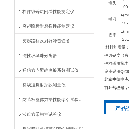
锤头
100
构件镀锌层附着性能测定仪
A(m
锤柄
275
突起路标耐磨损性能测定仪
E(m
底座
25±
突起路标反射器冲击设备
材料和质量：
磁性玻璃珠分离器
锤刃硬度（肖
锤柄采用橡木，
通信管内壁静摩擦系数测试仪
底座采用Q2
北京中德申克
标线逆反射系数测量仪
前经营理念，
防眩板整体力学性能牵引试验装置
产品
波纹管柔韧性试验仪
反光膜防粘纸可剥离性能测试仪