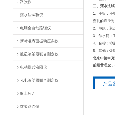
路强仪
三、
灌水法试
1
、座板：座
灌水法试验仪
套孔的直径为
电脑全自动路强仪
2
、薄膜：聚
3
、储水筒：
新标准表面振动压实仪
4
、台称：称
5
、其他：铁
数显液塑限联合测定仪
北京中德申克
前经营理念，
电动蝶式液限仪
光电液塑限联合测定仪
产品
取土环刀
数显路强仪