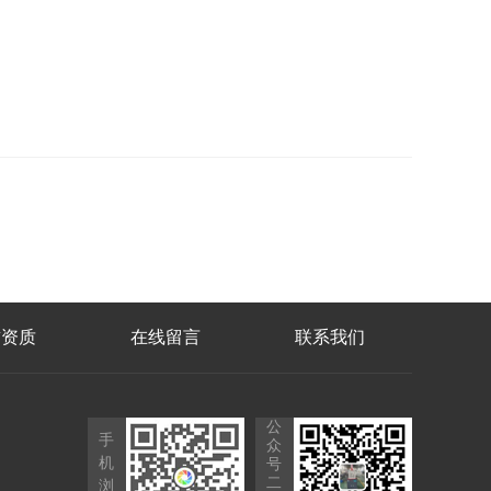
誉资质
在线留言
联系我们
公
手
众
机
号
二
浏