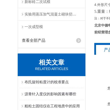
新标砖二次试模
4.外形尺寸
5.重量：约
实验用蒸压加气混凝土砌块切割机
注：对于不
北京中德
一次成型模
前经营理
查看全部产品
产
相关文章
RELATED ARTICLES
布氏旋转粘度计的校准要点
沥青针入度仪的影响因素有哪些
粗粒土固结仪在工程地质中的应用