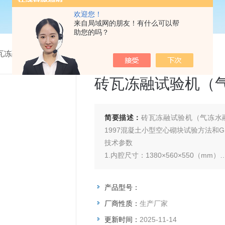
欢迎您！
来自局域网的朋友！有什么可以帮
助您的吗？
瓦冻融试验机
>
砖瓦冻融试验机（气冻水融法）
砖瓦冻融试验机（
简要描述：
砖瓦冻融试验机（气冻水融法）
1997混凝土小型空心砌块试验方法和GB/
技术参数
1.内腔尺寸：1380×560×550（mm）
2.降温速度：接近比不超过20℃/h
3.测温精度：-20℃—+20℃
产品型号：
4.外形尺寸：2100×1000×1210（mm
厂商性质：
生产厂家
5.重量：约300kg
更新时间：
2025-11-14