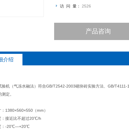
访 问 量：
2526
产品咨询
细介绍
验机（气冻水融法）符合GB/T2542-2003砌块砖实验方法、GB/T4111-1
的测定。
：1380×560×550（mm）
度：接近比不超过20℃/h
：-20℃—+20℃