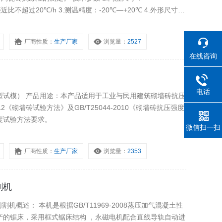
：接近比不超过20℃/h 3.测温精度：-20℃—+20℃ 4.外形尺寸：
00kg
厂商性质：
生产厂家
浏览量：
2527
在线咨询
电话
用建筑砌墙砖抗压
12《砌墙砖试验方法》及GB/T25044-2010《砌墙砖抗压强度
度试验方法要求。
微信扫一扫
厂商性质：
生产厂家
浏览量：
2353
割机
-2008蒸压加气混凝土性
产的锯床，采用框式锯床结构 ，永磁电机配合直线导轨自动进