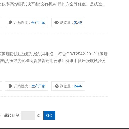
，具有效率高;切割试块平整;没有扬灰;操作安全等优点。是试验室
厂商性质：
生产厂家
浏览量：
3140
墙砖抗压强度试验试样制备，符合GB/T2542-2012《砌墙
10《砌墙砖抗压强度试样制备设备通用要求》标准中抗压强度试验方
厂商性质：
生产厂家
浏览量：
2446
末页 跳转到第
页