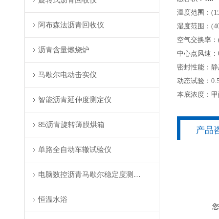
温度范围
：
(
阿布森法沥青回收仪
湿度范围
：
(
空气交换率
：
沥青含量燃烧炉
中心点风速
：
密封性能
：
静
马歇尔电动击实仪
动态试验：0.
本底浓度
：
甲
智能沥青延伸度测定仪
85沥青旋转薄膜烘箱
产品
单路全自动车辙试验仪
电脑数控沥青马歇尔稳定度测定仪
恒温水浴