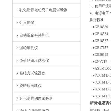
3、使用环境温
乳化沥青微粒离子电荷试验器
4、电源电压：2
执行标准
针入度仪
●GB1858
●GB18584
自动混合料拌和机
●GB1858
湿轮磨耗仪
●GB1765
●GB5032
负荷轮碾压试验仪
●ENV717
●ASTM 
粘结力试验器仪
● ASTM 
● ASTM 
旋转瓶磨耗仪
● ASTM 
● ASTM 
乳化沥青稠度试验器
新标准沥青
总容积
：
1m³
旋转式沥青回收仪