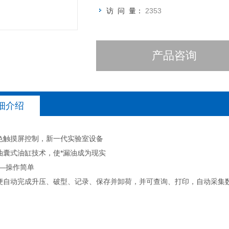
访 问 量：
2353
产品咨询
细介绍
色触摸屏控制，新一代实验室设备
油囊式油缸技术，使*漏油成为现实
——操作简单
便自动完成升压、破型、记录、保存并卸荷，并可查询、打印，自动采集