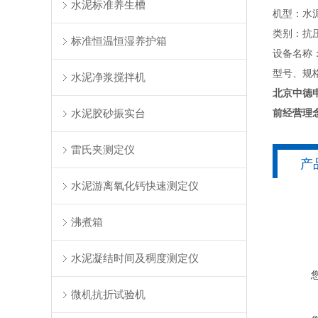
水泥标准养生槽
机型：水
类别：抗
标准恒温恒湿养护箱
设备名称
型号、规格
水泥净浆搅拌机
北京中德
水泥胶砂振实台
前经营理
雷氏夹测定仪
产
水泥游离氧化钙快速测定仪
沸煮箱
水泥凝结时间及稠度测定仪
微机抗折试验机