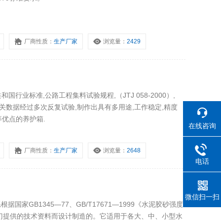
厂商性质：
生产厂家
浏览量：
2429
国行业标准,公路工程集料试验规程,（JTJ 058-2000）,
94）等相关数据经过多次反复试验,制作出具有多用途,工作稳定,精度
等优点的养护箱.
在线咨询
厂商性质：
生产厂家
浏览量：
2648
电话
微信扫一扫
据国家GB1345—77、GB/T17671—1999《水泥胶砂强度
门提供的技术资料而设计制造的。它适用于各大、中、小型水