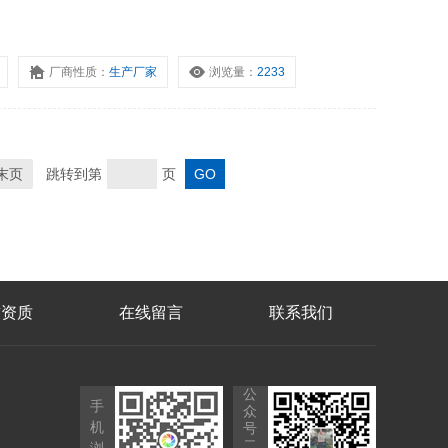
厂商性质：
生产厂家
浏览量：
2233
末页
跳转到第
页
誉资质
在线留言
联系我们
公
手
众
机
号
二