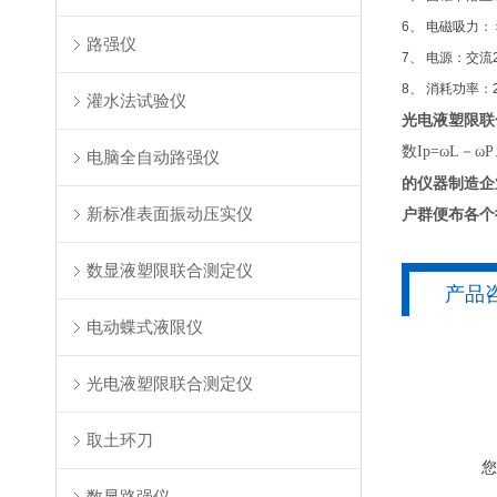
6、 电磁吸力：＞
路强仪
7、 电源：交流2
8、 消耗功率：
灌水法试验仪
光电液塑限联
数Ip=ωL－
电脑全自动路强仪
的仪器制造企
新标准表面振动压实仪
户群便布各个
数显液塑限联合测定仪
产品
电动蝶式液限仪
光电液塑限联合测定仪
取土环刀
数显路强仪