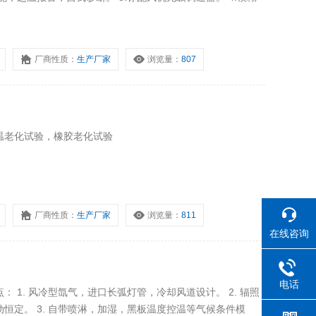
。
厂商性质：
生产厂家
浏览量：
807
温老化试验，橡胶老化试验
厂商性质：
生产厂家
浏览量：
811
在线咨询
）
电话
 1. 风冷型氙气，进口长弧灯管，冷却风道设计。 2. 辐照
恒定。 3. 自带喷淋，加湿，黑板温度控温等气候条件模