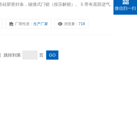
柔性硅胶密封条，碰撞式门锁（按压解锁）。 5.带有底部进气
微信扫一扫
厂商性质：
生产厂家
浏览量：
718
末页 跳转到第
页