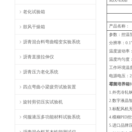
MJX-450B
老化试验箱
产品名称：
鼓风干燥箱
参数：控温范
沥青混合料弯曲蠕变实验系统
分辨率：0.1
温度波动率：
沥青直接拉伸仪
温度均匀度：±
工作环境温度
沥青压力老化系统
电源电压：22
霉菌培养箱
四点弯曲小梁疲劳试验装置
1.外壳冷
2.数字液
旋转剪切压实试验机
3.标配风机
伺服液压多功能材料试验系统
4.模糊PI
5.进口品牌
沥青混合料基本性能测试仪