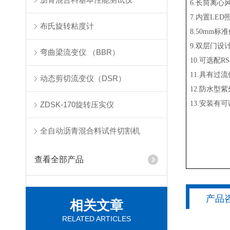
6.长筒离
7.内置LED
布氏旋转粘度计
8.50mm
9.双层门
弯曲梁流变仪 （BBR）
10.可选配
11.具有
动态剪切流变仪（DSR）
12.防水型
13.安装
ZDSK-170旋转压实仪
全自动沥青混合料试件切割机
查看全部产品
产品
相关文章
RELATED ARTICLES