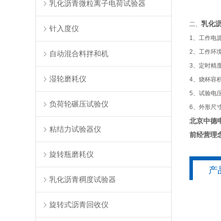
乳化沥青微粒离子电荷试验器
乳化
二、
针入度仪
1、工作电源
2、工作环
自动混合料拌和机
3、定时精
湿轮磨耗仪
4、烧杯容
5、试验电
负荷轮碾压试验仪
6、外形尺寸
北京中德
粘结力试验器仪
前经营理
旋转瓶磨耗仪
产
乳化沥青稠度试验器
旋转式沥青回收仪