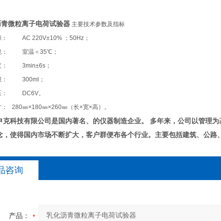
沥青微粒离子电荷试验器
主要技术参数及指标
： AC 220V±10% ；50Hz；
境： 室温＜35℃；
度： 3min±6s；
积： 300ml；
压： DC6V。
： 280㎜×180㎜×260㎜（长×宽×高）。
申克科技有限公司是国内著名、的仪器制造企业。
多年来，公司以管理为
念，使得国内市场不断扩大，客户群便布各个行业。主要包括建筑、公路
品咨询
产品：