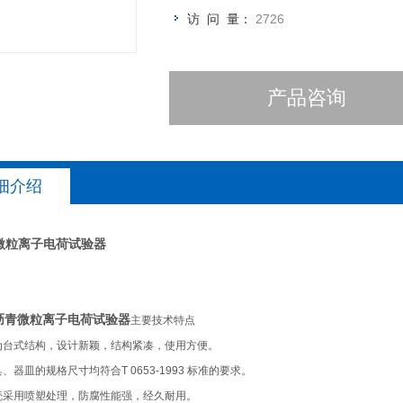
访 问 量：
2726
产品咨询
细介绍
微粒离子电荷试验器
沥青微粒离子电荷试验器
主要技术特点
为台式结构，设计新颖，结构紧凑，使用方便。
、器皿的规格尺寸均符合T 0653-1993 标准的要求。
壳采用喷塑处理，防腐性能强，经久耐用。