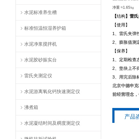
净重 ≈1.65㎏
水泥标准养生槽
【
结构
】
雷氏
【使用】
标准恒温恒湿养护箱
1、雷氏夹弹
2、膨胀值测
水泥净浆搅拌机
【保养】
水泥胶砂振实台
1、定期检查
2、垫块上不
雷氏夹测定仪
3、用完后除
北京中德申克
水泥游离氧化钙快速测定仪
前经营理念，
沸煮箱
产品
水泥凝结时间及稠度测定仪
微机抗折试验机