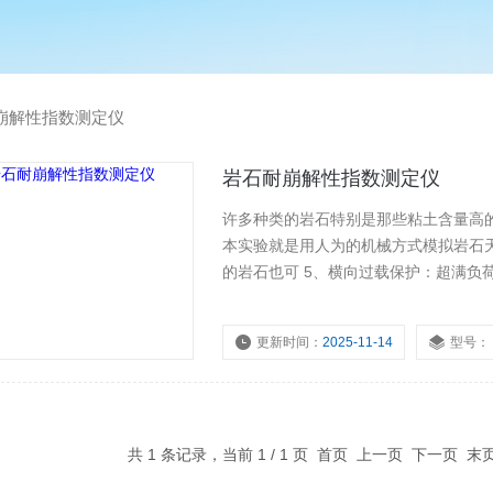
崩解性指数测定仪
岩石耐崩解性指数测定仪
许多种类的岩石特别是那些粘土含量高
本实验就是用人为的机械方式模拟岩石
的岩石也可 5、横向过载保护：超满负荷2
≤450mm 8、横向空间 ： ≤200mm 9、剪切载荷速度V：0.1~30KN/S（可调） 10、载荷指示方式：
微机屏显
更新时间：
2025-11-14
型号：
共 1 条记录，当前 1 / 1 页 首页 上一页 下一页 