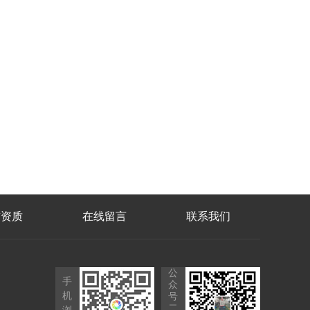
誉资质
在线留言
联系我们
公
手
众
机
号
二