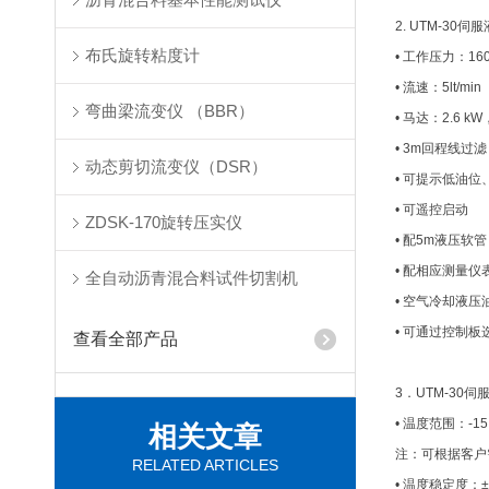
2. UTM-3
布氏旋转粘度计
• 工作压力：160
• 流速：5lt/min
弯曲梁流变仪 （BBR）
• 马达：2.6 kW，
• 3m回程线过滤（ret
动态剪切流变仪（DSR）
• 可提示低油
• 可遥控启动
ZDSK-170旋转压实仪
• 配5m液压软管
• 配相应测量仪
全自动沥青混合料试件切割机
• 空气冷却液
• 可通过控制板
查看全部产品
3．UTM-30
• 温度范围：-1
相关文章
注：可根据客户需
RELATED ARTICLES
• 温度稳定度：± 