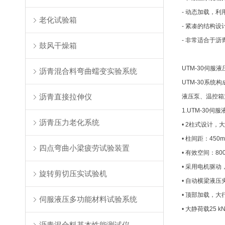
- 动态加载，
老化试验箱
- 紧凑的结构设
- 非常适合于
鼓风干燥箱
UTM-30伺
沥青混合料弯曲蠕变实验系统
UTM-30系统
沥青直接拉伸仪
液压泵、温控箱
1.UTM-30
沥青压力老化系统
• 2柱式设计，大荷
• 柱间距：450
四点弯曲小梁疲劳试验装置
• 有效空间：80
• 采用电机驱
旋转剪切压实试验机
• 自动横梁液压
• 顶部加载，大
伺服液压多功能材料试验系统
• 大静荷载25 
沥青混合料基本性能测试仪