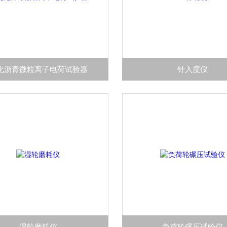
化沥青微粒离子电荷试验器
针入度仪
湿轮磨耗仪
负荷轮碾压试验仪