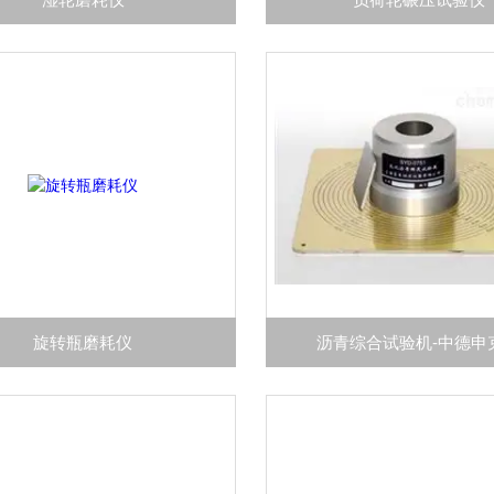
旋转瓶磨耗仪
沥青综合试验机-中德申