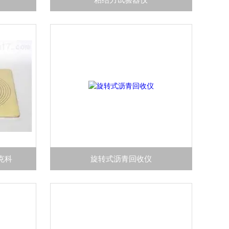
克科
旋转式沥青回收仪