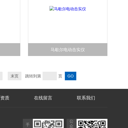
马歇尔电动击实仪
末页
跳转到第
页
誉资质
在线留言
联系我们
公
手
众